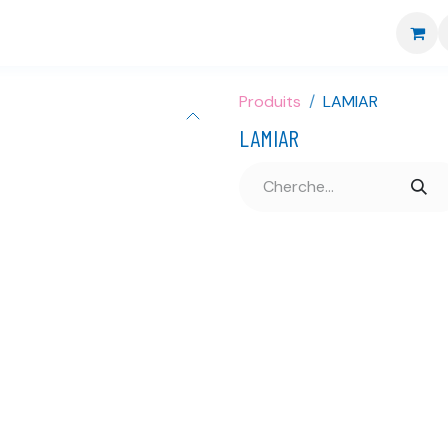
re boutique
Nos marques
CGV
Livraison et retour
Produits
LAMIAR
LAMIAR