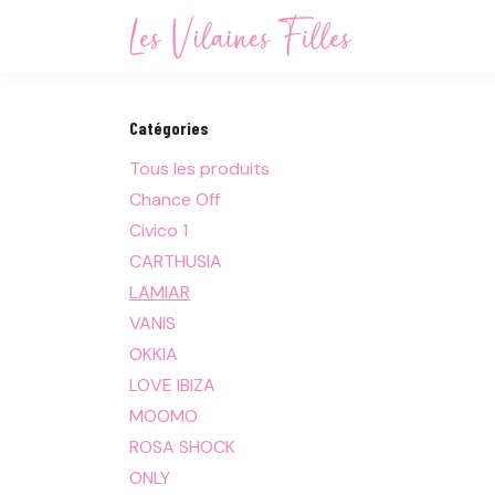
Se rendre au contenu
Accueil
Not
Catégories
Tous les produits
Chance Off
Civico 1
CARTHUSIA
LAMIAR
VANIS
OKKIA
LOVE IBIZA
MOOMO
ROSA SHOCK
ONLY