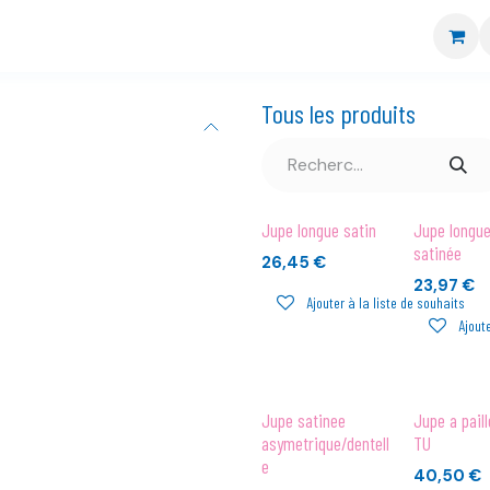
re boutique
Nos marques
CGV
Livraison et retour
Tous les produits
Jupe longue satin
Jupe longue
satinée
26,45
€
23,97
€
Ajouter à la liste de souhaits
Ajoute
Jupe satinee
Jupe a paill
asymetrique/dentell
TU
e
40,50
€