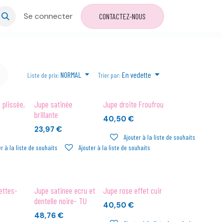
Se connecter
CONTACTEZ-NOUS
NORMAL
En vedette
Liste de prix:
Trier par:
 plissée,
Jupe satinée
Jupe droite Froufrou
brillante
40,50
€
23,97
€
Ajouter à la liste de souhaits
r à la liste de souhaits
Ajouter à la liste de souhaits
ettes-
Jupe satinee ecru et
Jupe rose effet cuir
dentelle noire- TU
40,50
€
48,76
€