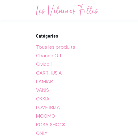
Se rendre au contenu
Accueil
Not
Catégories
Tous les produits
Chance Off
Civico 1
CARTHUSIA
LAMIAR
VANIS
OKKIA
LOVE IBIZA
MOOMO
ROSA SHOCK
ONLY