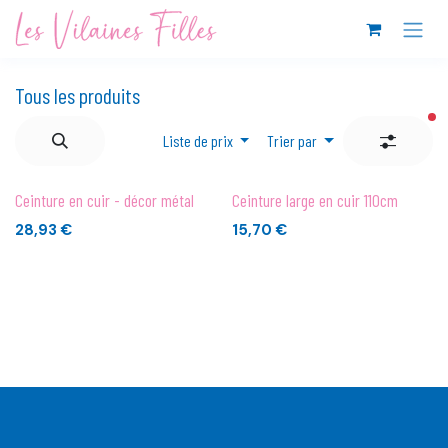
Se rendre au contenu
Tous les produits
fil
Liste de prix
Trier par
Ceinture en cuir - décor métal
Ceinture large en cuir 110cm
28,93
€
15,70
€