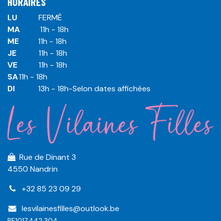
HORAIRES
LU
​ ​FERMÉ
MA
​11h - 18h
ME
​11h - 18h
JE
​​11h - 18h
VE
​​​11h - 18h
SA
​​​11h - 18h
DI
​​​ 13h - 18h-Selon dates affichées
Rue de Dinant 3
4550 Nandrin
+32 85 23 09 29
lesvilainesfilles@outlook.be
BE1017.442.304