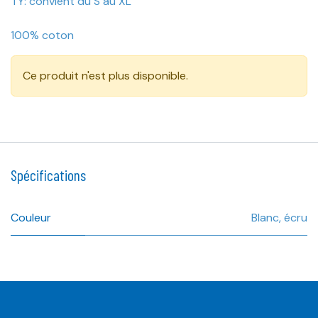
TY: convient du S au XL
100% coton
Ce produit n'est plus disponible.
Spécifications
Couleur
Blanc
,
écru