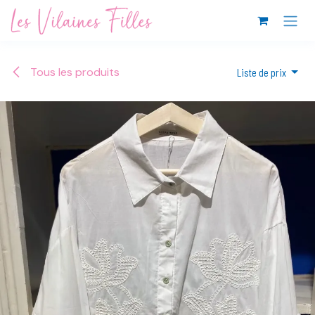
Se rendre au contenu
Tous les produits
Liste de prix