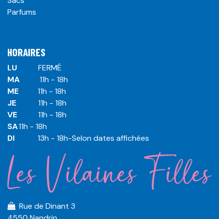
Sacs
Parfums
HORAIRES
LU
​ ​FERMÉ
MA
​11h - 18h
ME
​11h - 18h
JE
​​11h - 18h
VE
​​​11h - 18h
SA
​​​11h - 18h
DI
​​​ 13h - 18h-Selon dates affichées
Rue de Dinant 3
4550 Nandrin