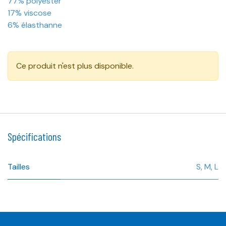
77% polyester
17% viscose
6% élasthanne
Ce produit n'est plus disponible.
Spécifications
Tailles
S
,
M
,
L