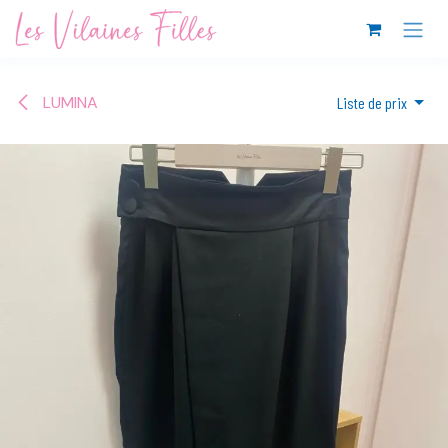
Se rendre au contenu
LUMINA
Liste de prix