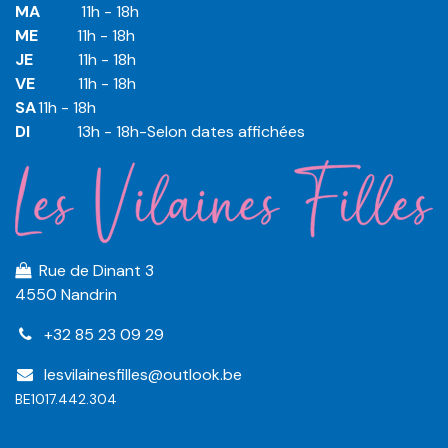
MA
​11h - 18h
ME
​11h - 18h
JE
​​11h - 18h
VE
​​​11h - 18h
SA
​​​11h - 18h
DI
​​​ 13h - 18h-Selon dates affichées
Rue de Dinant 3
4550 Nandrin
+32 85 23 09 29
lesvilainesfilles@outlook.be
BE1017.442.304