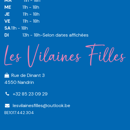
MA
​11h - 18h
ME
​11h - 18h
JE
​​11h - 18h
VE
​​​11h - 18h
SA
​​​11h - 18h
DI
​​​ 13h - 18h-Selon dates affichées
Rue de Dinant 3
4550 Nandrin
+32 85 23 09 29
lesvilainesfilles@outlook.be
BE1017.442.304