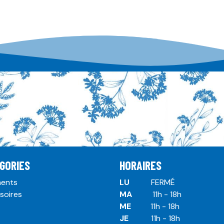
GORIES
HORAIRES
ents
LU
​ ​FERMÉ
soires
MA
​11h - 18h
ME
​11h - 18h
JE
​​11h - 18h