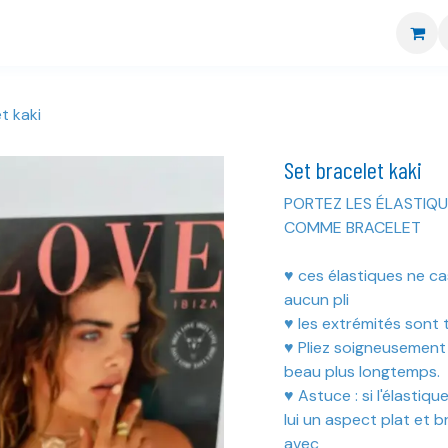
re boutique
Nos marques
CGV
Livraison et retour
t kaki
Set bracelet kaki
PORTEZ LES ÉLASTIQU
COMME BRACELET
♥ ces élastiques ne c
aucun pli
♥ les extrémités sont 
♥ Pliez soigneusement l
beau plus longtemps.
♥ Astuce : si l'élasti
lui un aspect plat et br
avec