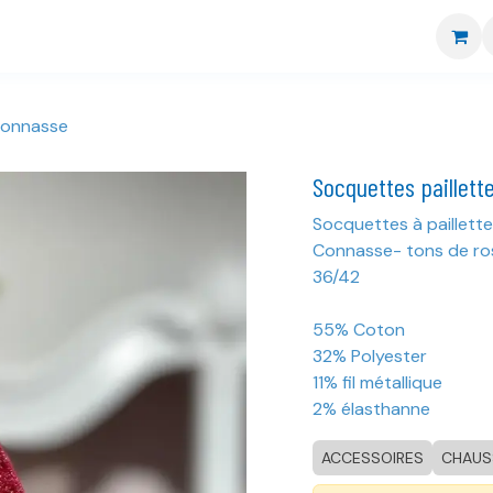
re boutique
Nos marques
CGV
Livraison et retour
Connasse
Socquettes paillett
Socquettes à paillette
Connasse- tons de ro
36/42
55% Coton
32% Polyester
11% fil métallique
2% élasthanne
ACCESSOIRES
CHAUS