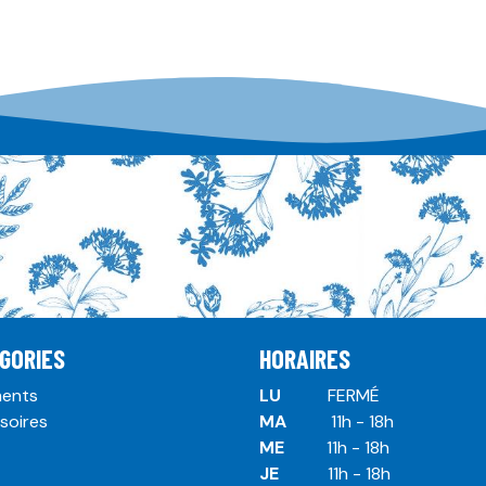
GORIES
HORAIRES
ents
LU
​ ​FERMÉ
soires
MA
​11h - 18h
ME
​11h - 18h
JE
​​11h - 18h