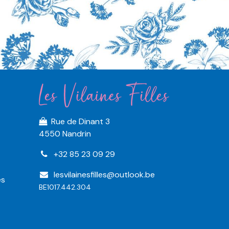
Rue de Dinant 3
4550 Nandrin
+32 85 23 09 29
lesvilainesfilles@outlook.be
es
BE1017.442.304