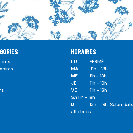
GORIES
HORAIRES
ents
LU
​ ​FERMÉ
soires
MA
​11h - 18h
ME
​11h - 18h
JE
​​11h - 18h
ms
VE
​​​11h - 18h
SA
​​​11h - 18h
DI
​​​ 13h - 18h-Selon dat
affichées