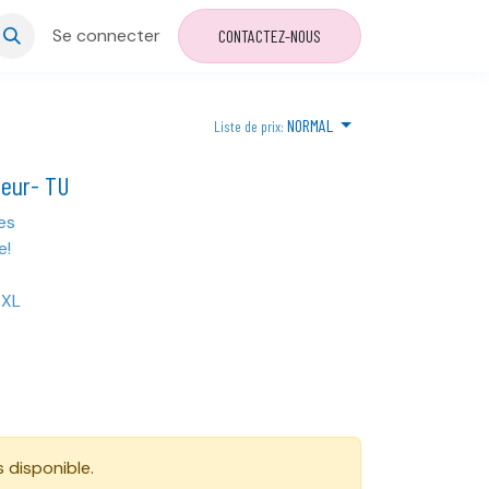
Se connecter
CONTACTEZ-NOUS
NORMAL
Liste de prix:
oeur- TU
hes
e!
 XL
s disponible.