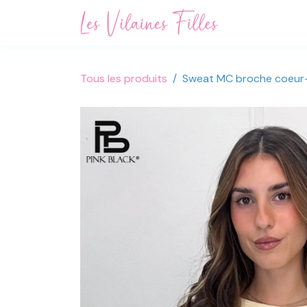
Se rendre au contenu
Accueil
Not
Tous les produits
Sweat MC broche coeur