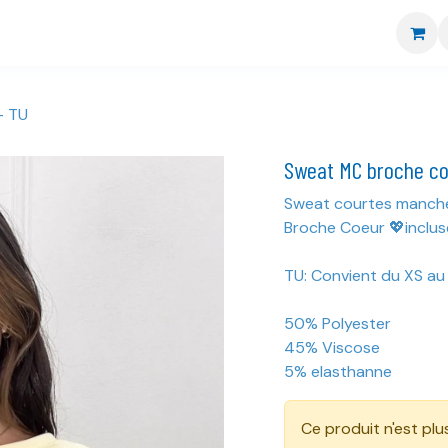
re boutique
Nos marques
CGV
Livraison et retour
- TU
Sweat MC broche c
Sweat courtes manc
Broche Coeur 💖inclus
TU: Convient du XS au
50% Polyester
45% Viscose
5% elasthanne
Ce produit n'est plu