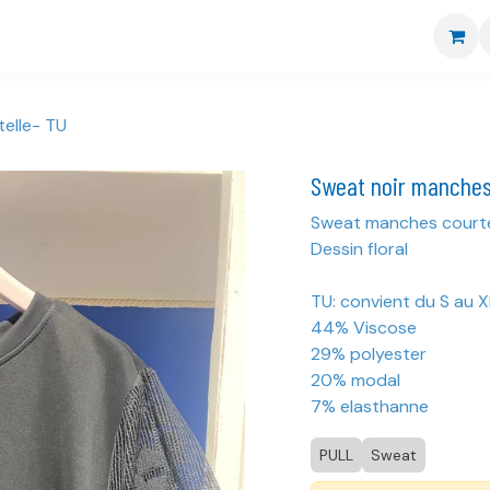
re boutique
Nos marques
CGV
Livraison et retour
elle- TU
Sweat noir manches
Sweat manches court
Dessin floral
TU: convient du S au X
44% Viscose
29% polyester
20% modal
7% elasthanne
PULL
Sweat