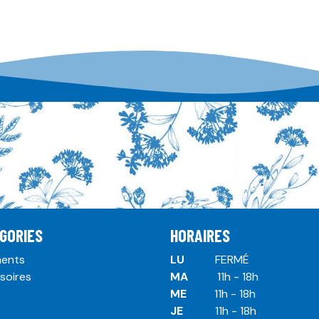
GORIES
HORAIRES
ents
LU
​ ​FERMÉ
soires
MA
​11h - 18h
ME
​11h - 18h
JE
​​11h - 18h