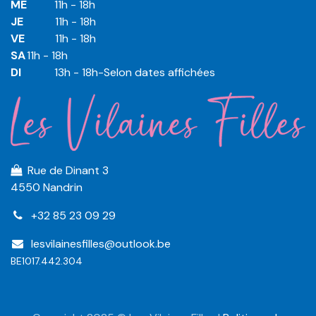
ME
​11h - 18h
JE
​​11h - 18h
VE
​​​11h - 18h
SA
​​​11h - 18h
DI
​​​ 13h - 18h-Selon dates affichées
Rue de Dinant 3
4550 Nandrin
+32 85 23 09 29
lesvilainesfilles@outlook.be
BE1017.442.304