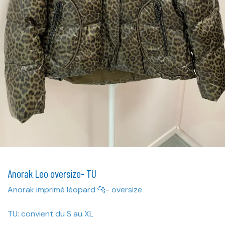
Anorak Leo oversize- TU
Anorak imprimé léopard 🐆- oversize
TU: convient du S au XL