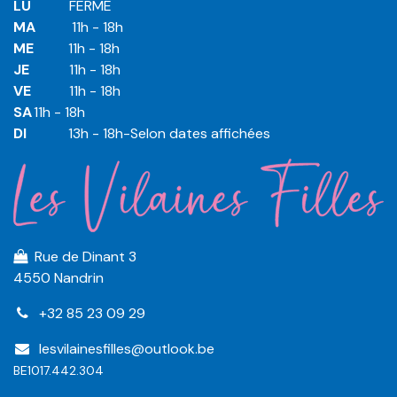
LU
​ ​FERMÉ
MA
​11h - 18h
ME
​11h - 18h
JE
​​11h - 18h
VE
​​​11h - 18h
SA
​​​11h - 18h
DI
​​​ 13h - 18h-Selon dates affichées
Rue de Dinant 3
4550 Nandrin
+32 85 23 09 29
lesvilainesfilles@outlook.be
BE1017.442.304