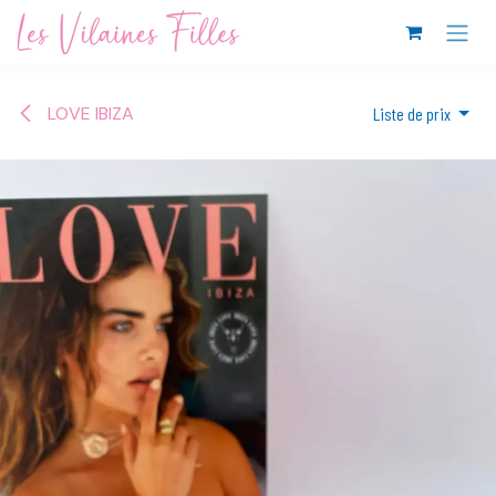
Se rendre au contenu
LOVE IBIZA
Liste de prix