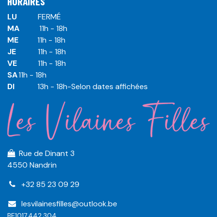
HORAIRES
LU
​ ​FERMÉ
MA
​11h - 18h
ME
​11h - 18h
JE
​​11h - 18h
VE
​​​11h - 18h
SA
​​​11h - 18h
DI
​​​ 13h - 18h-Selon dates affichées
Rue de Dinant 3
4550 Nandrin
+32 85 23 09 29
lesvilainesfilles@outlook.be
BE1017.442.304