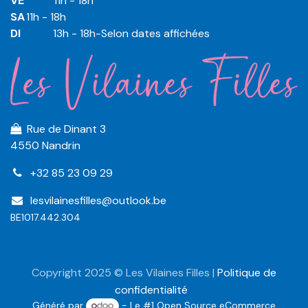
VE
​​​11h - 18h
SA
​​​11h - 18h
DI
​​​ 13h - 18h-Selon dates affichées
Rue de Dinant 3
4550 Nandrin
+32 85 23 09 29
lesvilainesfilles@outlook.be
BE1017.442.304
Copyright 2025 © Les Vilaines Filles |
Politique de
confidentialité
Généré par
- Le #1
Open Source eCommerce