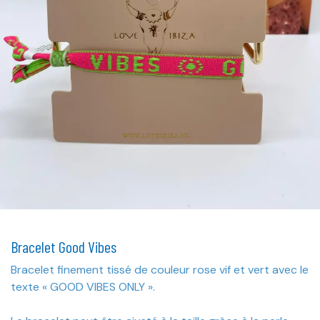
Bracelet Good Vibes
Bracelet finement tissé de couleur rose vif et vert avec le
texte « GOOD VIBES ONLY ».