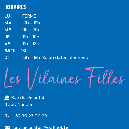
HORAIRES
LU
​ ​FERMÉ
MA
​11h - 18h
ME
​11h - 18h
JE
​​11h - 18h
VE
​​​11h - 18h
SA
​​​11h - 18h
DI
​​​ 13h - 18h-Selon dates affichées
Rue de Dinant 3
4550 Nandrin
+32 85 23 09 29
lesvilainesfilles@outlook.be