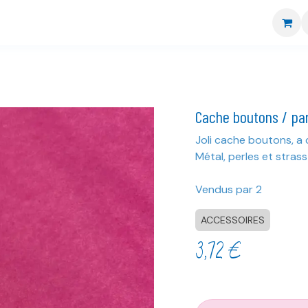
re boutique
Nos marques
CGV
Livraison et retour
Cache boutons / pa
Joli cache boutons, a cl
Métal, perles et strass
Vendus par 2
ACCESSOIRES
3,72
€