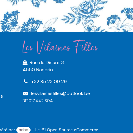
Rue de Dinant 3
4550 Nandrin
+32 85 23 09 29
lesvilainesfilles@outlook.be
es
BE1017.442.304
néré par
- Le #1
Open Source eCommerce