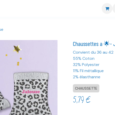
re boutique
Nos marques
CGV
Livraison et retour
se
Chaussettes a 🌟- 
Convient du 36 au 42
55% Coton
32% Polyester
11% Fil métallique
2% élasthanne
CHAUSSETTE
5,79
€