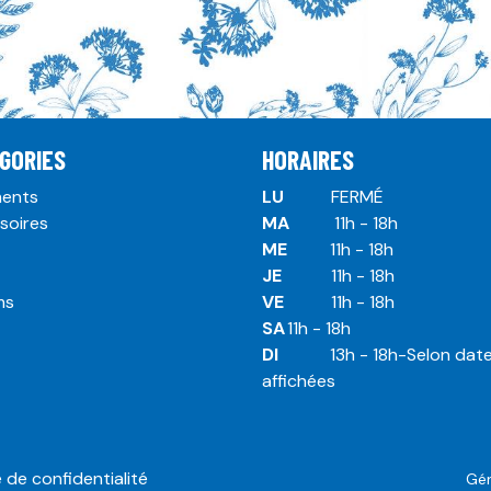
GORIES
HORAIRES
ents
LU
​ ​FERMÉ
soires
MA
​11h - 18h
ME
​11h - 18h
JE
​​11h - 18h
ms
VE
​​​11h - 18h
SA
​​​11h - 18h
DI
​​​ 13h - 18h-Selon dat
affichées
e de confidentialité
Gé