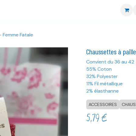
re boutique
Nos marques
CGV
Livraison et retour
s- Femme Fatale
Chaussettes à paill
Convient du 36 au 42
55% Coton
32% Polyester
11% Fil métallique
2% élasthanne
ACCESSOIRES
CHAUS
5,79
€