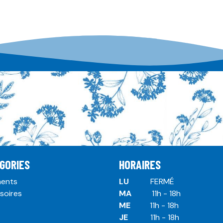
GORIES
HORAIRES
ents
LU
​ ​FERMÉ
soires
MA
​11h - 18h
ME
​11h - 18h
JE
​​11h - 18h