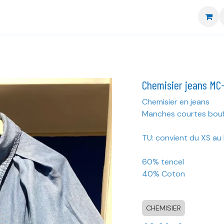
re boutique
Nos marques
CGV
Livraison et retour
Chemisier jeans MC
Chemisier en jeans
Manches courtes bouf
TU: convient du XS au 
60% tencel
40% Coton
CHEMISIER