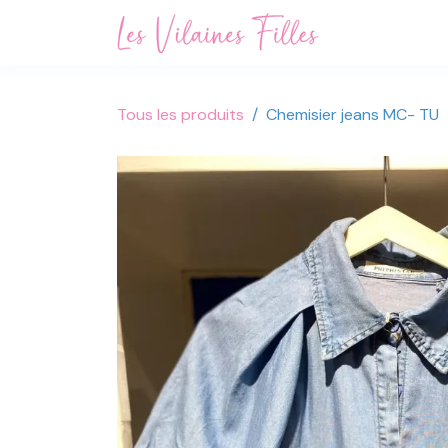
Se rendre au contenu
Accueil
Not
Tous les produits
Chemisier jeans MC- TU