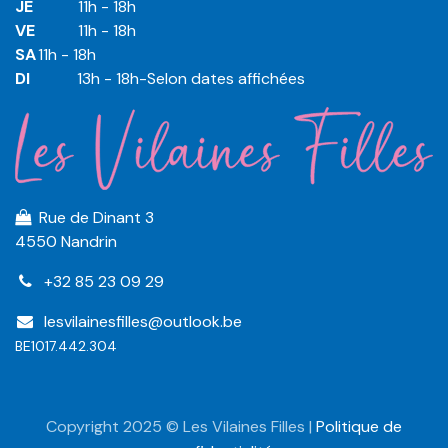
JE
​​11h - 18h
VE
​​​11h - 18h
SA
​​​11h - 18h
DI
​​​ 13h - 18h-Selon dates affichées
Rue de Dinant 3
4550 Nandrin
+32 85 23 09 29
lesvilainesfilles@outlook.be
BE1017.442.304
Copyright 2025 © Les Vilaines Filles |
Politique de