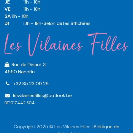
JE
​​11h - 18h
VE
​​​11h - 18h
SA
​​​11h - 18h
DI
​​​ 13h - 18h-Selon dates affichées
Rue de Dinant 3
4550 Nandrin
+32 85 23 09 29
lesvilainesfilles@outlook.be
BE1017.442.304
Copyright 2025 © Les Vilaines Filles |
Politique de