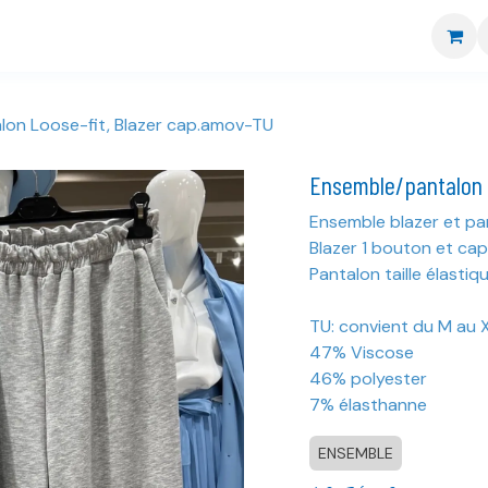
re boutique
Nos marques
CGV
Livraison et retour
on Loose-fit, Blazer cap.amov-TU
Ensemble/pantalon 
Ensemble blazer et pa
Blazer 1 bouton et ca
Pantalon taille élastiq
TU: convient du M au 
47% Viscose
46% polyester
7% élasthanne
ENSEMBLE