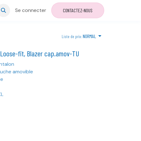
Se connecter
CONTACTEZ-NOUS
NORMAL
Liste de prix:
Loose-fit, Blazer cap.amov-TU
ntalon
puche amovible
ue
XL