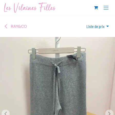
Se rendre au contenu
RAY&CO
Liste de prix