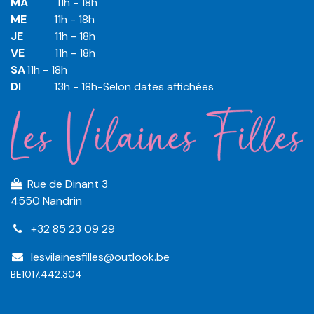
MA
​11h - 18h
ME
​11h - 18h
JE
​​11h - 18h
VE
​​​11h - 18h
SA
​​​11h - 18h
DI
​​​ 13h - 18h-Selon dates affichées
Rue de Dinant 3
4550 Nandrin
+32 85 23 09 29
lesvilainesfilles@outlook.be
BE1017.442.304