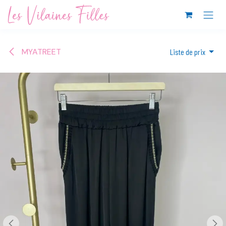
Se rendre au contenu
MYATREET
Liste de prix