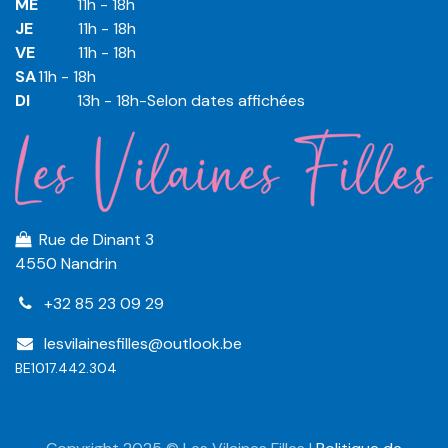
ME
​11h - 18h
JE
​​11h - 18h
VE
​​​11h - 18h
SA
​​​11h - 18h
DI
​​​ 13h - 18h-Selon dates affichées
Rue de Dinant 3
4550 Nandrin
+32 85 23 09 29
lesvilainesfilles@outlook.be
BE1017.442.304