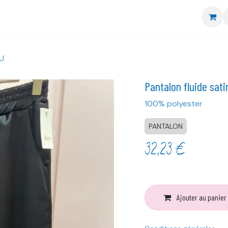
re boutique
Nos marques
CGV
Livraison et retour
TU
Pantalon fluide sat
100% polyester
PANTALON
32,23
€
Ajouter au panier