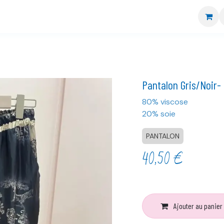
re boutique
Nos marques
CGV
Livraison et retour
Pantalon Gris/Noir-
80% viscose
20% soie
PANTALON
40,50
€
Ajouter au panier