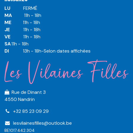
LU
​ ​FERMÉ
MA
​11h - 18h
ME
​11h - 18h
JE
​​11h - 18h
VE
​​​11h - 18h
SA
​​​11h - 18h
DI
​​​ 13h - 18h-Selon dates affichées
Rue de Dinant 3
4550 Nandrin
+32 85 23 09 29
lesvilainesfilles@outlook.be
BE1017.442.304