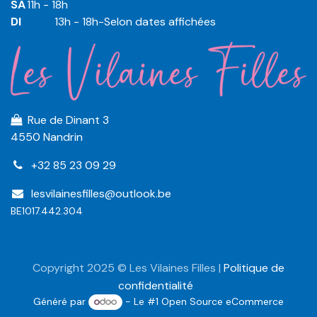
SA
​​​11h - 18h
DI
​​​ 13h - 18h-Selon dates affichées
Rue de Dinant 3
4550 Nandrin
+32 85 23 09 29
lesvilainesfilles@outlook.be
BE1017.442.304
Copyright 2025 © Les Vilaines Filles |
Politique de
confidentialité
Généré par
- Le #1
Open Source eCommerce