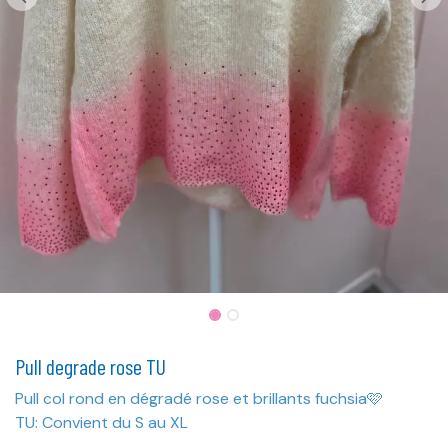
Pull degrade rose TU
Pull col rond en dégradé rose et brillants fuchsia🩷
TU: Convient du S au XL