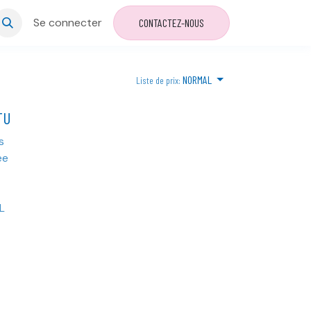
Se connecter
CONTACTEZ-NOUS
NORMAL
Liste de prix:
TU
s
ée
L