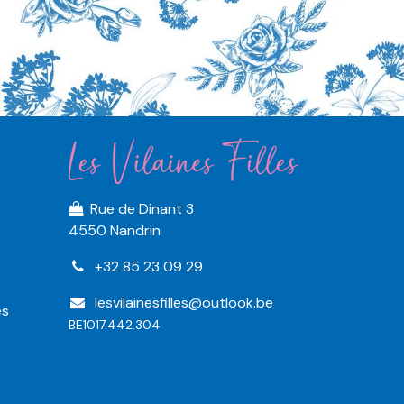
Rue de Dinant 3
4550 Nandrin
+32 85 23 09 29
lesvilainesfilles@outlook.be
es
BE1017.442.304