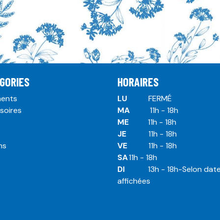
GORIES
HORAIRES
ents
LU
​ ​FERMÉ
soires
MA
​11h - 18h
ME
​11h - 18h
JE
​​11h - 18h
ms
VE
​​​11h - 18h
SA
​​​11h - 18h
DI
​​​ 13h - 18h-Selon dat
affichées