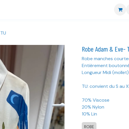
re boutique
Nos marques
CGV
Livraison et retour
 TU
Robe Adam & Eve- 
Robe manches courte
Entièrement boutonn
Longueur Midi (mollet)
TU: convient du S au X
70% Viscose
20% Nylon
10% Lin
ROBE