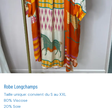
Robe Longchamps
Taille unique: convient du S au XXL
80% Viscose
20% Soie