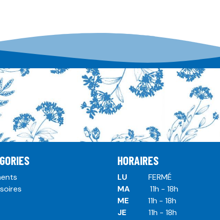
GORIES
HORAIRES
ents
LU
​ ​FERMÉ
soires
MA
​11h - 18h
ME
​11h - 18h
JE
​​11h - 18h