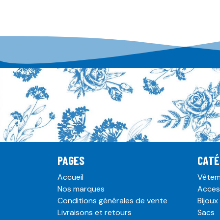
PAGES
CATÉ
Accueil
Vêtem
Nos marques
Acces
Conditions générales de vente
Bijoux
Livraisons et retours
Sacs