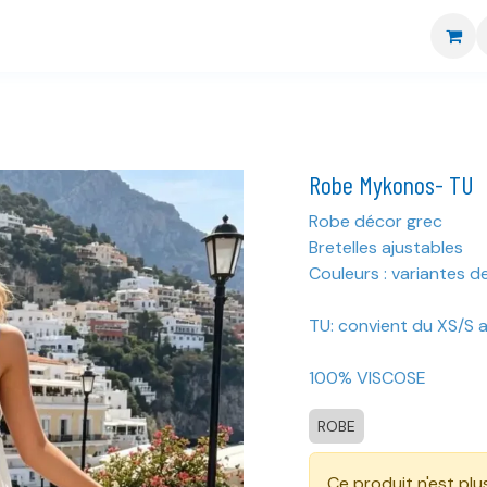
re boutique
Nos marques
CGV
Livraison et retour
Robe Mykonos- TU
Robe décor grec
Bretelles ajustables
Couleurs : variantes d
TU: convient du XS/S 
100% VISCOSE
ROBE
Ce produit n'est plu