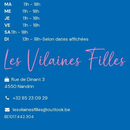
MA
​11h - 18h
ME
​11h - 18h
JE
​​11h - 18h
VE
​​​11h - 18h
SA
​​​11h - 18h
DI
​​​ 13h - 18h-Selon dates affichées
Rue de Dinant 3
4550 Nandrin
+32 85 23 09 29
lesvilainesfilles@outlook.be
BE1017.442.304