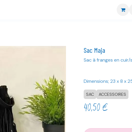
re boutique
Nos marques
CGV
Livraison et retour
Sac Maja
Sac à franges en cuir/
Dimensions; 23 x 8 x 
SAC
ACCESSOIRES
40,50
€