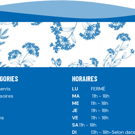
GORIES
HORAIRES
ents
LU
​ ​FERMÉ
soires
MA
​11h - 18h
ME
​11h - 18h
JE
​​11h - 18h
ms
VE
​​​11h - 18h
SA
​​​11h - 18h
DI
​​​ 13h - 18h-Selon dat