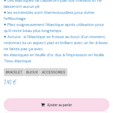
♥ ces élastiques ne casseront pas vos cheveux et ne
laisseront aucun pli
♥ les extrémités sont thermosoudées pour éviter
l’effilochage
♥ Pliez soigneusement l'élastique après utilisation pour
qu'il reste beau plus longtemps.
♥ Astuce : si l'élastique se froisse au bout d'un moment,
redonnez lui un aspect plat et brillant avec un fer à lisser,
ne faites pas ça avec
les élastiques en feuille d'or dus à l'impression en feuille
Tissu élastique
BRACELET
BIJOUX
ACCESSOIRES
7,40
€
Ajouter au panier