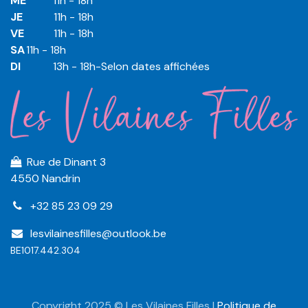
ME
​11h - 18h
JE
​​11h - 18h
VE
​​​11h - 18h
SA
​​​11h - 18h
DI
​​​ 13h - 18h-Selon dates affichées
Rue de Dinant 3
4550 Nandrin
+32 85 23 09 29
lesvilainesfilles@outlook.be
BE1017.442.304
Copyright 2025 © Les Vilaines Filles |
Politique de