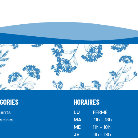
GORIES
HORAIRES
ents
LU
​ ​FERMÉ
soires
MA
​11h - 18h
ME
​11h - 18h
JE
​​11h - 18h