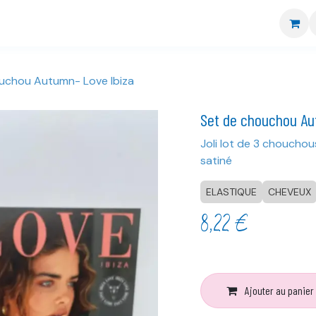
re boutique
Nos marques
CGV
Livraison et retour
uchou Autumn- Love Ibiza
Set de chouchou Au
Joli lot de 3 chouchou
satiné
ELASTIQUE
CHEVEUX
8,22
€
Ajouter au panier