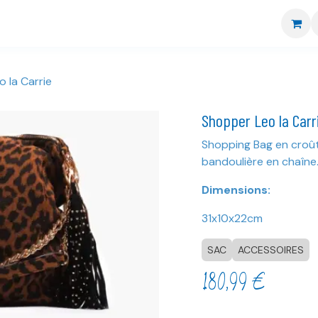
re boutique
Nos marques
CGV
Livraison et retour
 la Carrie
Shopper Leo la Carr
Shopping Bag en croût
bandoulière en chaîne
Dimensions:
31x10x22cm
SAC
ACCESSOIRES
180,99
€