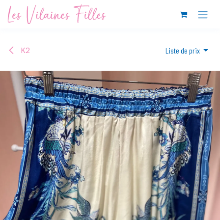
Se rendre au contenu
K2
Liste de prix