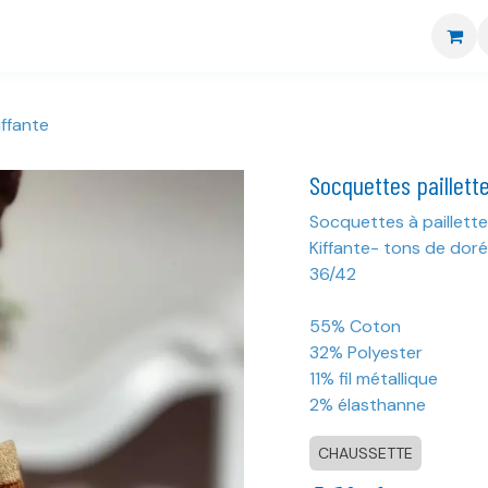
re boutique
Nos marques
CGV
Livraison et retour
iffante
Socquettes paillett
Socquettes à paillette
Kiffante- tons de dor
36/42
55% Coton
32% Polyester
11% fil métallique
2% élasthanne
CHAUSSETTE