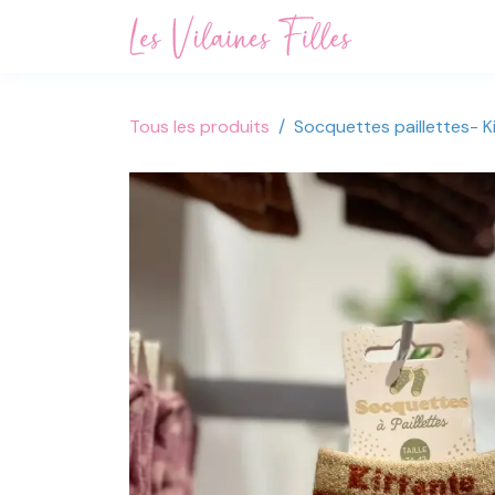
Se rendre au contenu
Accueil
Not
Tous les produits
Socquettes paillettes- K