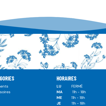
GORIES
HORAIRES
ents
LU
​ ​FERMÉ
soires
MA
​11h - 18h
ME
​11h - 18h
JE
​​11h - 18h