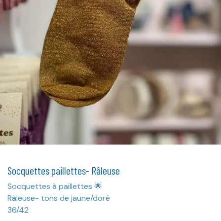
Socquettes paillettes- Râleuse
Socquettes à paillettes 🌟
Râleuse- tons de jaune/doré
36/42