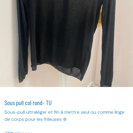
Sous pull col rond- TU
Sous-pull ultraléger et fin à mettre seul ou comme linge
de corps pour les frileuses ❄️