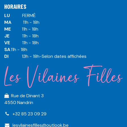
HORAIRES
LU
​ ​FERMÉ
MA
​11h - 18h
ME
​11h - 18h
JE
​​11h - 18h
VE
​​​11h - 18h
SA
​​​11h - 18h
DI
​​​ 13h - 18h-Selon dates affichées
Rue de Dinant 3
4550 Nandrin
+32 85 23 09 29
lesvilainesfilles@outlook.be