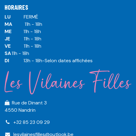
HORAIRES
LU
​ ​FERMÉ
MA
​11h - 18h
ME
​11h - 18h
JE
​​11h - 18h
VE
​​​11h - 18h
SA
​​​11h - 18h
DI
​​​ 13h - 18h-Selon dates affichées
Rue de Dinant 3
4550 Nandrin
+32 85 23 09 29
lesvilainesfilles@outlook.be