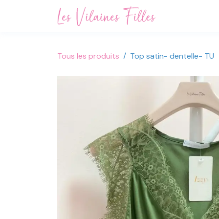
Se rendre au contenu
Accueil
Not
Tous les produits
Top satin- dentelle- TU