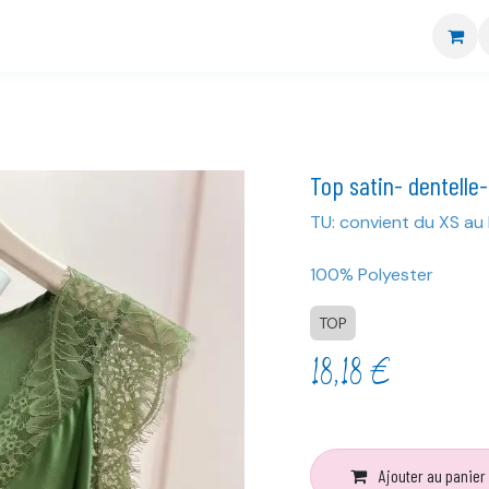
re boutique
Nos marques
CGV
Livraison et retour
Top satin- dentelle
TU: convient du XS au 
100% Polyester
TOP
18,18
€
Ajouter au panier