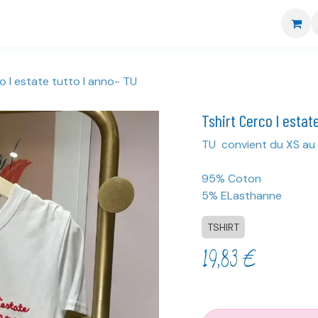
re boutique
Nos marques
CGV
Livraison et retour
o l estate tutto l anno- TU
Tshirt Cerco l estat
TU convient du XS au
95% Coton
5% ELasthanne
TSHIRT
19,83
€