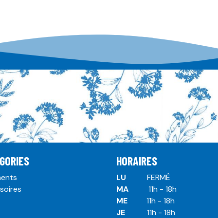
GORIES
HORAIRES
ents
LU
​ ​FERMÉ
soires
MA
​11h - 18h
ME
​11h - 18h
JE
​​11h - 18h