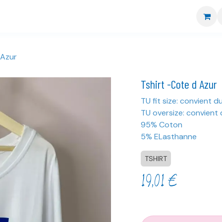
re boutique
Nos marques
CGV
Livraison et retour
 Azur
Tshirt -Cote d Azur
TU fit size: convient d
TU oversize: convient 
95% Coton
5% ELasthanne
TSHIRT
19,01
€