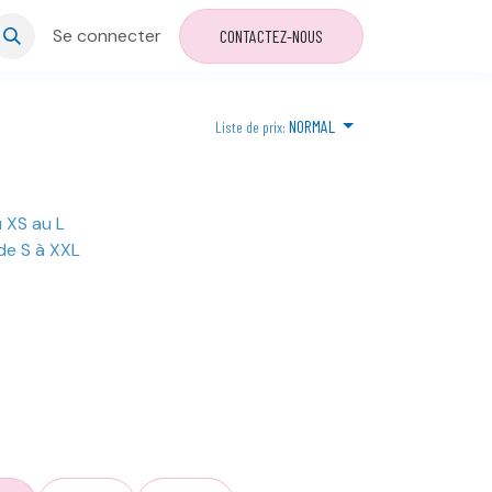
Se connecter
CONTACTEZ-NOUS
NORMAL
Liste de prix:
u XS au L
de S à XXL